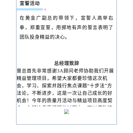
宣誓活动
在黄金广副总的带领下，宣誓人高举右
拳，郑重宣誓，用掷地有声的誓言表明了
团队投身精益的决心。
总经理致辞
曾总首先非常感谢3A顾问老师协助我们开展
精益管理项目，希望大家都要珍惜这次机
会，学习、探索并践行焦点课题“十步法”方
法论，不断进步，这是一次让自己成长的好
机会！今年的质量月活动与精益项目高度契
合，在解决品质问题的过程中，可以借助精
益管理为我们提供的方法论。
我们要把工作做精做细，把问题找出来，用
专业的知识、工具和方法，让问题得到解