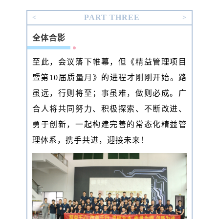
决；
我们要不断对标标杆学习进步，最后让
PART THREE
<
>
自己成为标杆。我相信很多的现场管理的问
题都将解决一大半。
全体合影
最后，曾总表达了对精益项目的殷切期待，
希望在启动后看到更多的成果。
至此，会议落下帷幕，但《精益管理项目
暨第10届质量月》的进程才刚刚开始。路
虽远，行则将至；事虽难，做则必成。广
合人将共同努力、积极探索、不断改进、
勇于创新，一起构建完善的常态化精益管
理体系，携手共进，迎接未来！