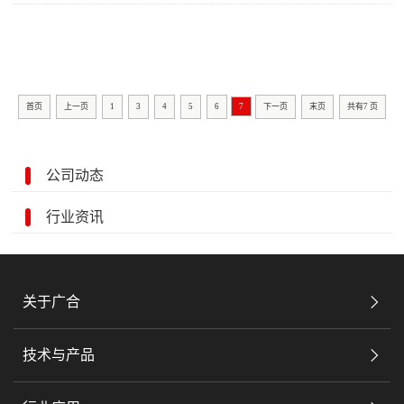
首页
上一页
1
3
4
5
6
7
下一页
末页
共有
7
页
公司动态
行业资讯
关于广合
技术与产品