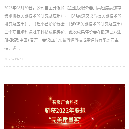
2023年08月30日，公司自主开发的《企业级服务器用高密度高速存
储刚挠板关键技术的研究及应用》、《AI高速交换背板关键技术的
研究及应用》、《超小台阶阶梯金手指PCB关键技术的研究及应用》
三个项目顺利通过了科技成果评价。此次成果评价会在欧冠官方注
册-欧冠(中国) 召开，会议由广东省科源科技成果评价有限公司主
持，邀...
2023-08-31