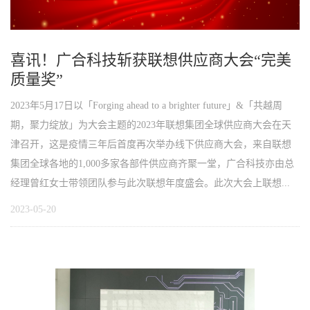
喜讯！广合科技斩获联想供应商大会“完美
质量奖”
2023年5月17日以「Forging ahead to a brighter future」&「共越周
期，聚力绽放」为大会主题的2023年联想集团全球供应商大会在天
津召开，这是疫情三年后首度再次举办线下供应商大会，来自联想
集团全球各地的1,000多家各部件供应商齐聚一堂，广合科技亦由总
经理曾红女士带领团队参与此次联想年度盛会。此次大会上联想...
2023-05-20