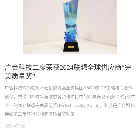
广合科技二度荣获2024联想全球供应商“完
美质量奖”
广合科技作为联想基础设施方案业务集团(ISG)的PCB策略核心合作
伙伴，凭借2023财年与联想各合作项目中的优异表现荣获PCB行业中
唯一的2024联想完美质量奖(Perfect Quality Award)，此亦是广合科技
连续第二年获得联想完美质量奖殊荣。
2024-05-28